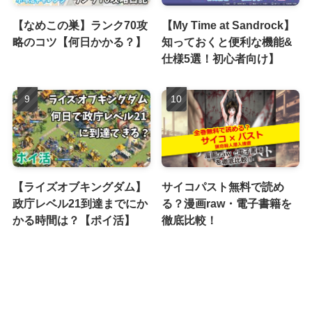
【なめこの巣】ランク70攻
【My Time at Sandrock】
略のコツ【何日かかる？】
知っておくと便利な機能&
仕様5選！初心者向け】
【ライズオブキングダム】
サイコパスト無料で読め
政庁レベル21到達までにか
る？漫画raw・電子書籍を
かる時間は？【ポイ活】
徹底比較！