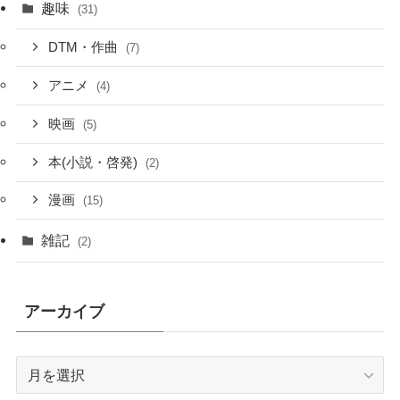
趣味
(31)
DTM・作曲
(7)
アニメ
(4)
映画
(5)
本(小説・啓発)
(2)
漫画
(15)
雑記
(2)
アーカイブ
ア
ー