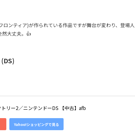
フロンティア)が作られている作品ですが舞台が変わり、登場人
然大丈夫。👍
DS)
トリー2／ニンテンドーDS 【中古】afb
Yahoo!ショッピングで見る