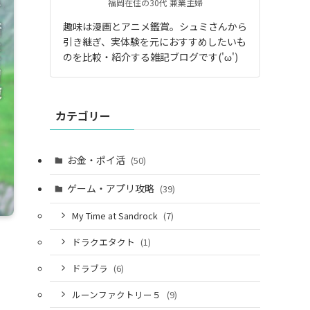
福岡在住の30代 兼業主婦
趣味は漫画とアニメ鑑賞。シュミさんから
引き継ぎ、実体験を元におすすめしたいも
のを比較・紹介する雑記ブログです('ω')
カテゴリー
お金・ポイ活
(50)
ゲーム・アプリ攻略
(39)
My Time at Sandrock
(7)
ドラクエタクト
(1)
ドラブラ
(6)
ルーンファクトリー５
(9)