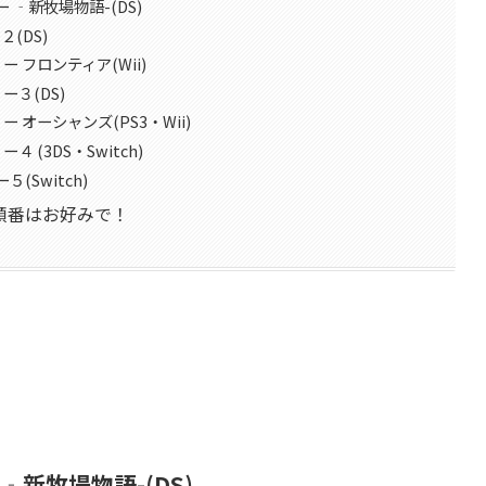
 ‐新牧場物語-(DS)
(DS)
ー フロンティア(Wii)
ー３(DS)
ー オーシャンズ(PS3・Wii)
 (3DS・Switch)
(Switch)
順番はお好みで！
‐新牧場物語-(DS)