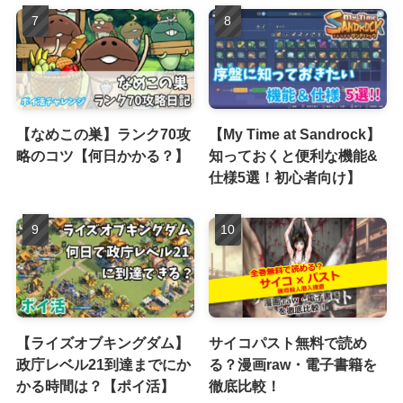
【なめこの巣】ランク70攻
【My Time at Sandrock】
略のコツ【何日かかる？】
知っておくと便利な機能&
仕様5選！初心者向け】
【ライズオブキングダム】
サイコパスト無料で読め
政庁レベル21到達までにか
る？漫画raw・電子書籍を
かる時間は？【ポイ活】
徹底比較！