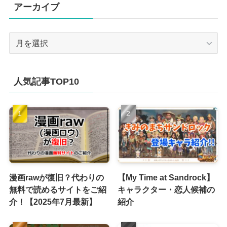
アーカイブ
ア
ー
カ
イ
人気記事TOP10
ブ
漫画rawが復旧？代わりの
【My Time at Sandrock】
無料で読めるサイトをご紹
キャラクター・恋人候補の
介！【2025年7月最新】
紹介