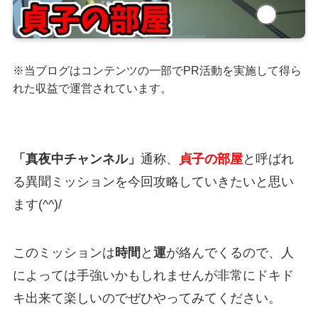
※当ブログはコンテンツの一部でPR活動を実施して得ら
れた収益で運営されています。
「真夜中チャンネル」
通称、
貞子の部屋
と呼ばれ
る異聞ミッションを今回攻略していきたいと思い
ます(^^)/
このミッションは
時間
と
運
が絡んでくるので、人
によっては手強いかもしれませんが非常にドキド
キ出来て楽しいのでぜひやってみてください。