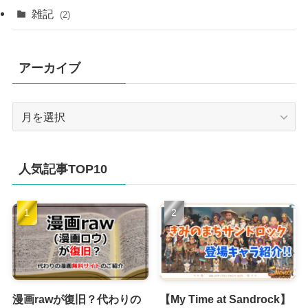
雑記
(2)
アーカイブ
ア
ー
カ
イ
人気記事TOP10
ブ
漫画rawが復旧？代わりの
【My Time at Sandrock】