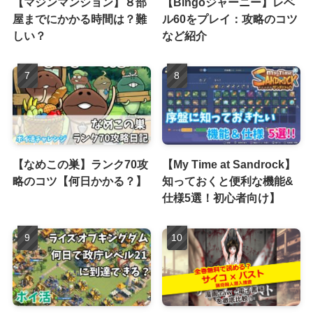
【マジンマンション】８部
【Bingoジャーニー】レベ
屋までにかかる時間は？難
ル60をプレイ：攻略のコツ
しい？
など紹介
【なめこの巣】ランク70攻
【My Time at Sandrock】
略のコツ【何日かかる？】
知っておくと便利な機能&
仕様5選！初心者向け】