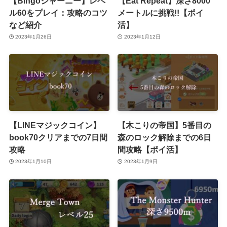
【Bingoジャーニー】レベ
【Eat Repeat】深さ8000
ル60をプレイ：攻略のコツ
メートルに挑戦!!【ポイ
など紹介
活】
2023年1月26日
2023年1月12日
【LINEマジックコイン】
【木こりの帝国】5番目の
book70クリアまでの7日間
森のロック解除までの6日
攻略
間攻略【ポイ活】
2023年1月10日
2023年1月9日