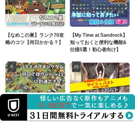
【なめこの巣】ランク70攻
【My Time at Sandrock】
略のコツ【何日かかる？】
知っておくと便利な機能&
仕様5選！初心者向け】
【ライズオブキングダム】
サイコパスト無料で読め
政庁レベル21到達までにか
る？漫画raw・電子書籍を
かる時間は？【ポイ活】
徹底比較！