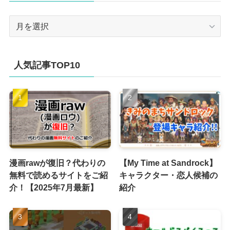
ア
ー
カ
イ
人気記事TOP10
ブ
漫画rawが復旧？代わりの
【My Time at Sandrock】
無料で読めるサイトをご紹
キャラクター・恋人候補の
介！【2025年7月最新】
紹介