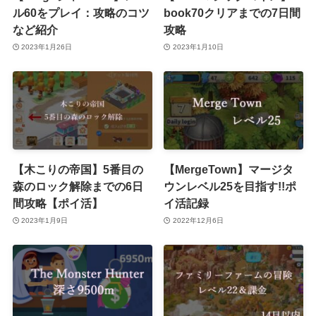
ル60をプレイ：攻略のコツ
book70クリアまでの7日間
など紹介
攻略
2023年1月26日
2023年1月10日
【木こりの帝国】5番目の
【MergeTown】マージタ
森のロック解除までの6日
ウンレベル25を目指す!!ポ
間攻略【ポイ活】
イ活記録
2023年1月9日
2022年12月6日