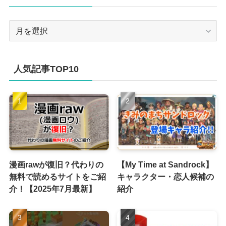
ア
ー
カ
イ
人気記事TOP10
ブ
漫画rawが復旧？代わりの
【My Time at Sandrock】
無料で読めるサイトをご紹
キャラクター・恋人候補の
介！【2025年7月最新】
紹介