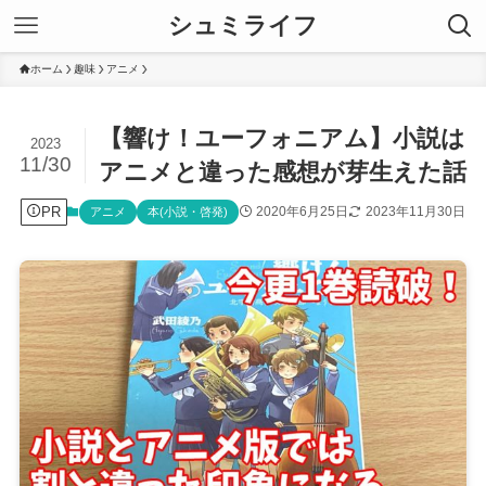
シュミライフ
ホーム
趣味
アニメ
【響け！ユーフォニアム】小説は
2023
11/30
アニメと違った感想が芽生えた話
PR
2020年6月25日
2023年11月30日
アニメ
本(小説・啓発)