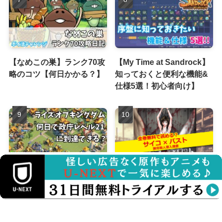
【なめこの巣】ランク70攻
【My Time at Sandrock】
略のコツ【何日かかる？】
知っておくと便利な機能&
仕様5選！初心者向け】
【ライズオブキングダム】
サイコパスト無料で読め
政庁レベル21到達までにか
る？漫画raw・電子書籍を
かる時間は？【ポイ活】
徹底比較！