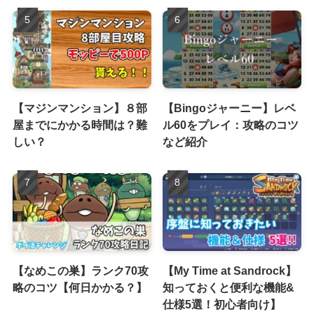
【マジンマンション】８部
【Bingoジャーニー】レベ
屋までにかかる時間は？難
ル60をプレイ：攻略のコツ
しい？
など紹介
【なめこの巣】ランク70攻
【My Time at Sandrock】
略のコツ【何日かかる？】
知っておくと便利な機能&
仕様5選！初心者向け】