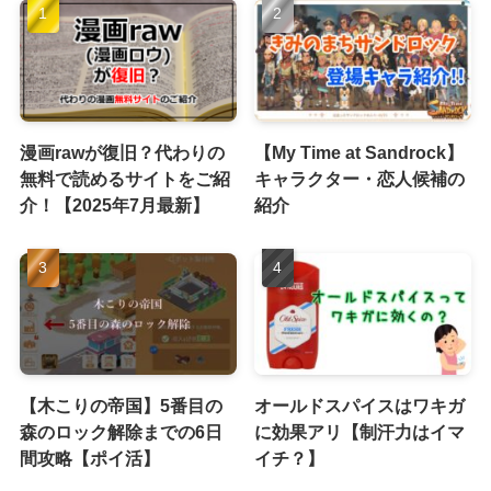
漫画rawが復旧？代わりの
【My Time at Sandrock】
無料で読めるサイトをご紹
キャラクター・恋人候補の
介！【2025年7月最新】
紹介
【木こりの帝国】5番目の
オールドスパイスはワキガ
森のロック解除までの6日
に効果アリ【制汗力はイマ
間攻略【ポイ活】
イチ？】