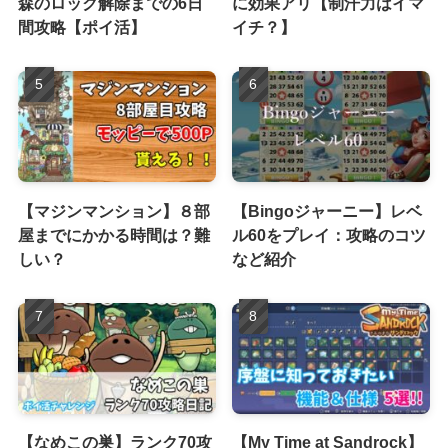
森のロック解除までの6日
に効果アリ【制汗力はイマ
間攻略【ポイ活】
イチ？】
【マジンマンション】８部
【Bingoジャーニー】レベ
屋までにかかる時間は？難
ル60をプレイ：攻略のコツ
しい？
など紹介
【なめこの巣】ランク70攻
【My Time at Sandrock】