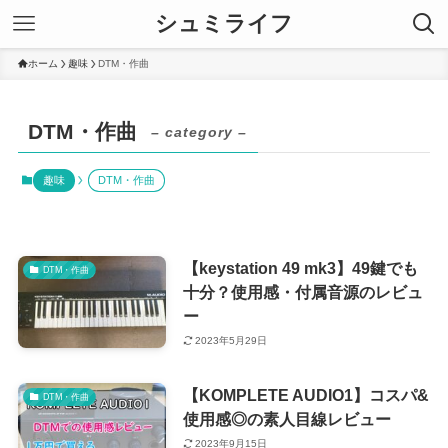
シュミライフ
ホーム
趣味
DTM・作曲
DTM・作曲
– category –
趣味
DTM・作曲
【keystation 49 mk3】49鍵でも
DTM・作曲
十分？使用感・付属音源のレビュ
ー
2023年5月29日
【KOMPLETE AUDIO1】コスパ&
DTM・作曲
使用感◎の素人目線レビュー
2023年9月15日