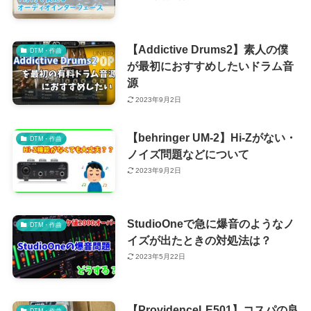
【Addictive Drums2】素人の僕
DTM・作曲
が最初におすすめしたいドラム音
源
2023年9月2日
【behringer UM-2】Hi-Zがない・
DTM・作曲
ノイズ問題などについて
2023年9月2日
StudioOneで急に爆音のようなノ
DTM・作曲
イズが出たときの対処法は？
2023年5月22日
【ProvidenceLE501】コスパの良
DTM・作曲