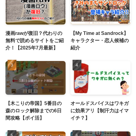
漫画rawが復旧？代わりの
【My Time at Sandrock】
無料で読めるサイトをご紹
キャラクター・恋人候補の
介！【2025年7月最新】
紹介
【木こりの帝国】5番目の
オールドスパイスはワキガ
森のロック解除までの6日
に効果アリ【制汗力はイマ
間攻略【ポイ活】
イチ？】