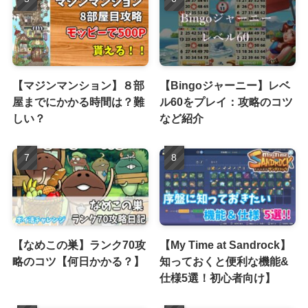
【マジンマンション】８部
【Bingoジャーニー】レベ
屋までにかかる時間は？難
ル60をプレイ：攻略のコツ
しい？
など紹介
【なめこの巣】ランク70攻
【My Time at Sandrock】
略のコツ【何日かかる？】
知っておくと便利な機能&
仕様5選！初心者向け】