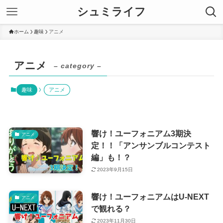
シュミライフ
ホーム
趣味
アニメ
アニメ
– category –
趣味
アニメ
響け！ユーフォニアム3期決
アニメ
定！！「アンサンブルコンテスト
編」も！？
2023年9月15日
響け！ユーフォニアムはU-NEXT
アニメ
で観れる？
2023年11月30日