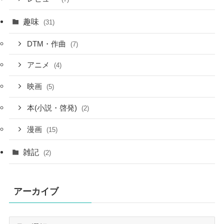
趣味
(31)
DTM・作曲
(7)
アニメ
(4)
映画
(5)
本(小説・啓発)
(2)
漫画
(15)
雑記
(2)
アーカイブ
ア