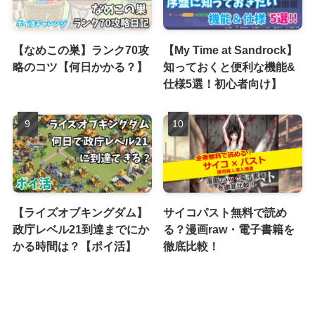
【なめこの巣】ランク70攻
【My Time at Sandrock】
略のコツ【何日かかる？】
知っておくと便利な機能&
仕様5選！初心者向け】
【ライズオブキングダム】
サイコパスト無料で読め
政庁レベル21到達までにか
る？漫画raw・電子書籍を
かる時間は？【ポイ活】
徹底比較！