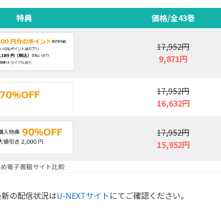
特典
価格/全43巻
17,952円
9,871円
17,952円
16,632円
17,952円
15,952円
すめ電子書籍サイト比較
最新の配信状況は
U-NEXTサイト
にてご確認ください。