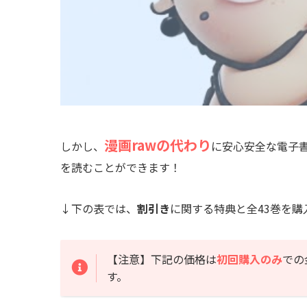
漫画rawの代わり
しかし、
に安心安全な電子
を読むことができます！
↓下の表では、
割引き
に関する特典と全43巻を
【注意】下記の価格は
初回購入のみ
での
す。