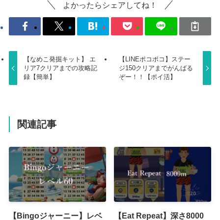
よかったらシェアしてね！
【なめこ発掘キット】 エ
【LINEポコポコ】ステー
リア7クリアまでの攻略記
ジ150クリアまでがんばる
録【簡単】
ぞー！！【ポイ活】
関連記事
【Bingoジャーニー】レベ
【Eat Repeat】深さ8000