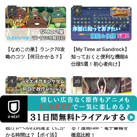
【なめこの巣】ランク70攻
【My Time at Sandrock】
略のコツ【何日かかる？】
知っておくと便利な機能&
仕様5選！初心者向け】
【ライズオブキングダム】
サイコパスト無料で読め
政庁レベル21到達までにか
る？漫画raw・電子書籍を
かる時間は？【ポイ活】
徹底比較！