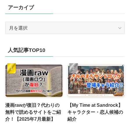
アーカイブ
ア
ー
カ
イ
人気記事TOP10
ブ
漫画rawが復旧？代わりの
【My Time at Sandrock】
無料で読めるサイトをご紹
キャラクター・恋人候補の
介！【2025年7月最新】
紹介